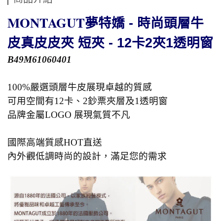
MONTAGUT
夢特嬌 - 時尚頭層牛
皮真皮皮夾 短夾 - 12卡2夾1透明窗
B49M61060401
100%嚴選頭層牛皮展現卓越的質感
可用空間有12卡、2鈔票夾層及1透明窗
品牌金屬LOGO 展現氣質不凡
國際高端質感HOT直送
內外觀低調時尚的設計，滿足您的需求