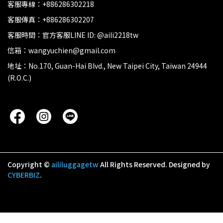
客服專線：+886286302218
客服傳真：+886286302207
客服時間：官方客服LINE ID: @aili2218tw
信箱：wangyuchien@gmail.com
地址：No.170, Guan-Hai Blvd., New Taipei City, Taiwan 24944
(R.O.C.)
Copyright ©
aililuggagetw
All Rights Reserved.
Designed by
CYBERBIZ
.