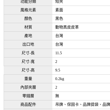
功能分類
短夾
風格元素
素面
顏色
黑色
材質
動物真皮皮革
產地
台灣
出口地
台灣
尺寸-長
11.5
尺寸-寬
2
尺寸-高
9.5
重量
0.2kg
內部夾層
2
零錢層
無
商品配件
吊牌、保固卡、品牌提袋、品