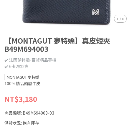
1
/
8
【MONTAGUT 夢特嬌】真皮短夾
B49M694003
✔️ 法國夢特嬌-百貨精品專櫃
✔️ 6卡2照2夾
MONTAGUT 夢特嬌
100%精品頭層牛皮
NT$3,180
商品編號:
B49M694003-03
供貨狀況:
尚有庫存