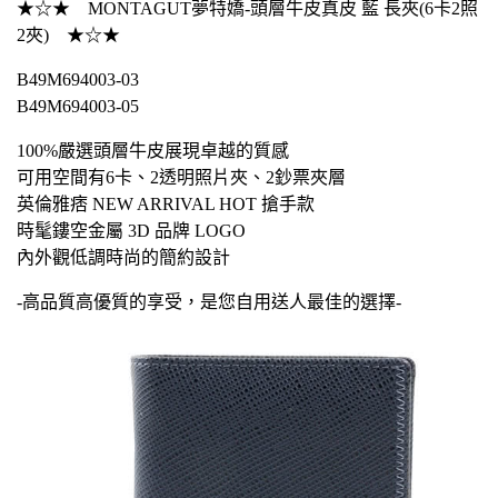
★☆★ MONTAGUT夢特嬌-頭層牛皮真皮 藍 長夾(6卡2照
2夾) ★☆★
B49M694003-03
B49M694003-05
100%嚴選頭層牛皮展現卓越的質感
可用空間有6卡、2透明照片夾、2鈔票夾層
英倫雅痞 NEW ARRIVAL HOT 搶手款
時髦鏤空金屬 3D 品牌 LOGO
內外觀低調時尚的簡約設計
-高品質高優質的享受，是您自用送人最佳的選擇-