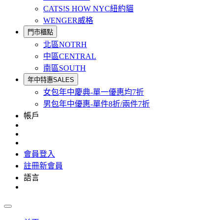
CATS!S HOW NYC紐約貓
WENGER威格
門市櫃點
北區NOTRH
中區CENTRAL
南區SOUTH
年中特惠SALES
女包年中慶典-單一優惠均7折
男包年中優惠-單件8折/兩件7折
帳戶
會員登入
註冊新會員
語言