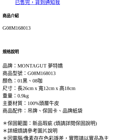
已售完，貨到通知我
商品介紹
G08M168013
規格說明
品牌：MONTAGUT 夢特嬌
商品型號：G08M168013
顏色：01黑、08咖
尺寸：長26cm x 寬12cm x 高18cm
重量：0.9kg
主要材質：100%頭層牛皮
商品配件：吊牌、保固卡、品牌紙袋
＊保固範圍：新品瑕疵 (煩請詳閱保固說明)
＊詳細煩請參考圖片說明
＊因電腦/像素存在色彩誤差，實際請以實品為主