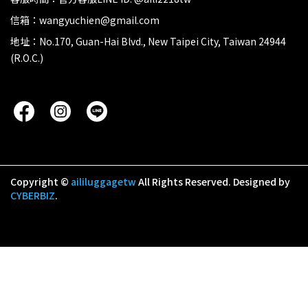
信箱：wangyuchien@gmail.com
地址：No.170, Guan-Hai Blvd., New Taipei City, Taiwan 24944
(R.O.C.)
Copyright ©
aililuggagetw
All Rights Reserved.
Designed by
CYBERBIZ
.