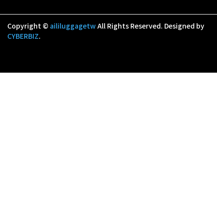
Copyright ©
aililuggagetw
All Rights Reserved.
Designed by
CYBERBIZ
.