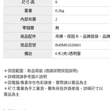
尺寸-高
9
重量
0.2kg
內部夾層
2
零錢層
無
商品配件
吊牌、保固卡、品牌提袋、品
商品型號
B49M61020601
備註
6卡2夾1透明窗
＊保固範圍：新品瑕疵 (煩請詳閱保固說明)
＊詳細煩請參考圖片說明
＊因電腦/像素存在色彩誤差，實際請以實品為主
＊尺寸/重量為手工量測，難免有些許誤差值，詳細尺寸以
實品為主