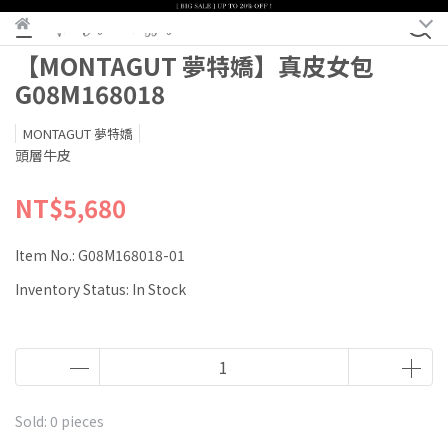
【MONTAGUT 夢特嬌】真皮女包
G08M168018
MONTAGUT 夢特嬌
頭層牛皮
NT$5,680
Item No.:
G08M168018-01
Inventory Status:
In Stock
Sold: 0 pieces