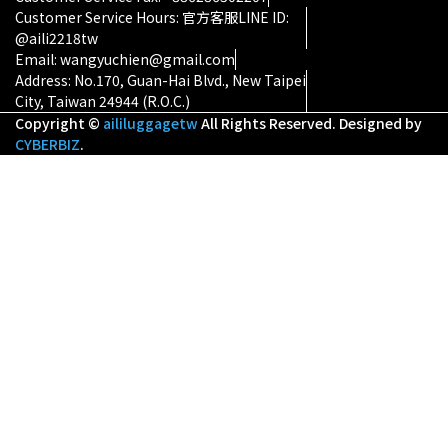
Customer Service Hours: 官方客服LINE ID:
@aili2218tw
Email: wangyuchien@gmail.com
Address: No.170, Guan-Hai Blvd., New Taipei
City, Taiwan 24944 (R.O.C.)
Copyright ©
aililuggagetw
All Rights Reserved.
Designed by
CYBERBIZ
.