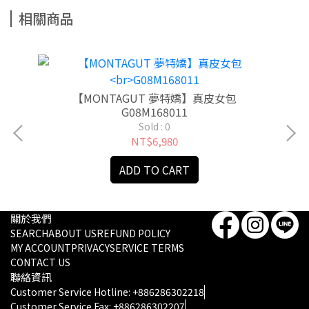
相關商品
【MONTAGUT 夢特嬌】真皮女包
G08M168011
Sold : 0
NT$6,980
ADD TO CART
關於我們
SEARCH
ABOUT US
REFUND POLICY
MY ACCOUNT
PRIVACY
SERVICE TERMS
CONTACT US
聯絡資訊
Customer Service Hotline: +886286302218
Customer Service Fax: +886286302207