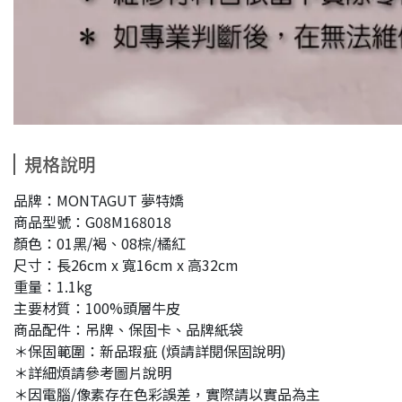
規格說明
品牌：MONTAGUT 夢特嬌
商品型號：G08M168018
顏色：01黑/褐、08棕/橘紅
尺寸：長26cm x 寬16cm x 高32cm
重量：1.1kg
主要材質：100%頭層牛皮
商品配件：吊牌、保固卡、品牌紙袋
＊保固範圍：新品瑕疵 (煩請詳閱保固說明)
＊詳細煩請參考圖片說明
＊因電腦/像素存在色彩誤差，實際請以實品為主