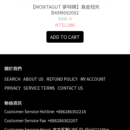
【MONTAGUT 夢特嬌】真皮短夾
B49M692002
Sold : 0
NT$2,980
ADD TO CART
關於我們
SEARCH
ABOUT US
REFUND POLICY
MY ACCOUNT
PRIVACY
SERVICE TERMS
CONTACT US
聯絡資訊
Customer Service Hotline: +886286302218
Customer Service Fax: +886286302207
Customer Service Hours: 官方客服LINE ID: @aili2218tw