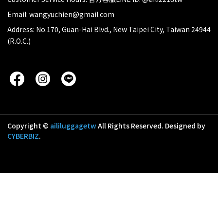
Email: wangyuchien@gmail.com
Address: No.170, Guan-Hai Blvd., New Taipei City, Taiwan 24944
(R.O.C.)
Copyright ©
aililuggagetw
All Rights Reserved.
Designed by
CYBERBIZ
.