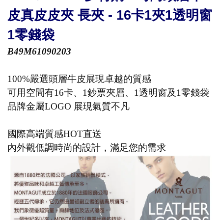
皮真皮皮夾 長夾 - 16卡1夾1透明窗
1零錢袋
B49M61090203
100%嚴選頭層牛皮展現卓越的質感
可用空間有16卡、1鈔票夾層、1透明窗及1零錢袋
品牌金屬LOGO 展現氣質不凡
國際高端質感HOT直送
內外觀低調時尚的設計，滿足您的需求