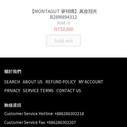
【MONTAGUT 夢特嬌】真皮短夾
B28M894312
Sold : 0
NT$2,680
Sold out
關於我們
SEARCH
ABOUT US
REFUND POLICY
MY ACCOUNT
PRIVACY
SERVICE TERMS
CONTACT US
聯絡資訊
Customer Service Hotline: +886286302218
Customer Service Fax: +886286302207