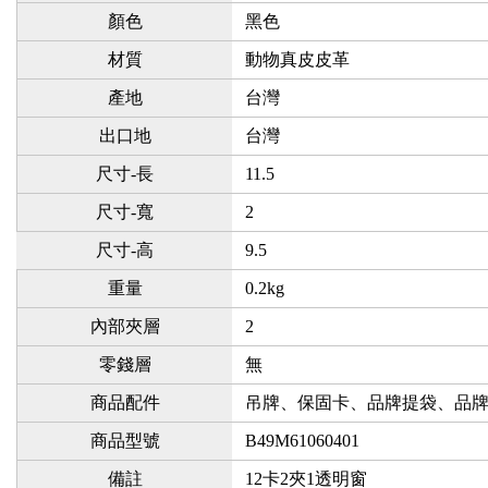
顏色
黑色
材質
動物真皮皮革
產地
台灣
出口地
台灣
尺寸-長
11.5
尺寸-寬
2
尺寸-高
9.5
重量
0.2kg
內部夾層
2
零錢層
無
商品配件
吊牌、保固卡、品牌提袋、品
商品型號
B49M61060401
備註
12卡2夾1透明窗