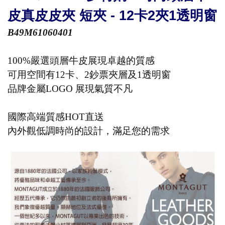
皮真皮皮夾 短夾 - 12卡2夾1透明窗
B49M61060401
100%嚴選頭層牛皮展現卓越的質感
可用空間有12卡、2鈔票夾層及1透明窗
品牌金屬LOGO 展現氣質不凡
國際高端質感HOT直送
內外觀低調時尚的設計，滿足您的需求