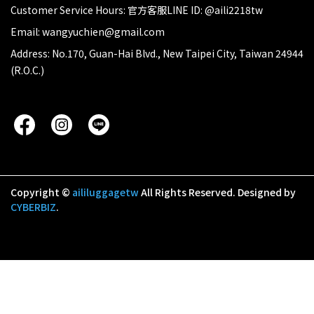
Customer Service Hours: 官方客服LINE ID: @aili2218tw
Email: wangyuchien@gmail.com
Address: No.170, Guan-Hai Blvd., New Taipei City, Taiwan 24944
(R.O.C.)
Copyright ©
aililuggagetw
All Rights Reserved.
Designed by
CYBERBIZ
.