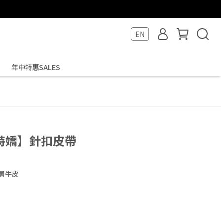
EN
年中特惠SALES
夢特嬌】針扣皮帶
層牛皮