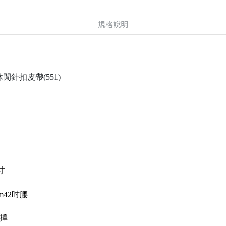
規格說明
閒針扣皮帶(551)
寸
cm42吋腰
擇