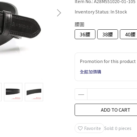
Item No.:
A28M551020-01-105
Inventory Status:
In Stock
腰圍
36腰
38腰
40腰
Promotion for this product
全館加價購
ADD TO CART
Favorite
Sold: 0 pieces