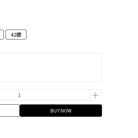
42腰
BUY NOW