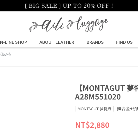
N-LINE SHOP
ABOUT LEATHER
BRANDS
FIND US
針扣皮帶
【MONTAGUT 
A28M551020
鋅合金+頭
MONTAGUT 夢特嬌
NT$2,880