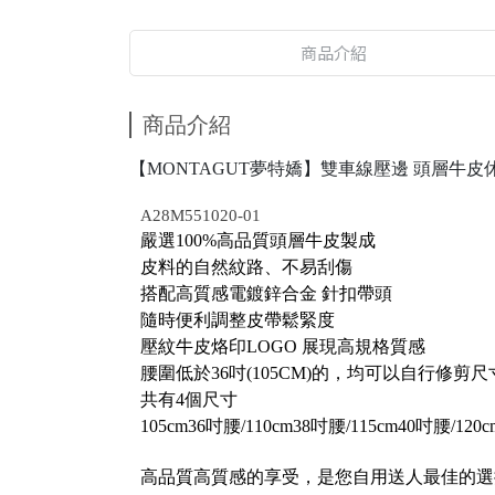
商品介紹
商品介紹
【MONTAGUT夢特嬌】雙車線壓邊 頭層牛皮休
A28M551020-01
嚴選100%高品質頭層牛皮製成
皮料的自然紋路、不易刮傷
搭配高質感電鍍鋅合金 針扣帶頭
隨時便利調整皮帶鬆緊度
壓紋牛皮烙印LOGO 展現高規格質感
腰圍低於36吋(105CM)的，均可以自行修剪尺
共有4個尺寸
105cm36吋腰/110cm38吋腰/115cm40吋腰/120
高品質高質感的享受，是您自用送人最佳的選